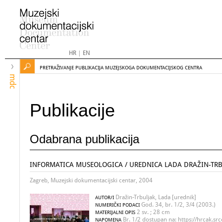
HR
|
EN
PRETRAŽIVANJE PUBLIKACIJA MUZEJSKOGA DOKUMENTACIJSKOG CENTRA
mdc
Publikacije
Odabrana publikacija
INFORMATICA MUSEOLOGICA / UREDNICA LADA DRAŽIN-TR
Zagreb, Muzejski dokumentacijski centar, 2004
Dražin-Trbuljak, Lada [urednik]
AUTOR/I
God. 34, br. 1/2, 3/4 (2003.)
NUMERIČKI PODACI
2 sv. ; 28 cm
MATERIJALNI OPIS
Br. 1/2 dostupan na: https://hrcak.src
NAPOMENA