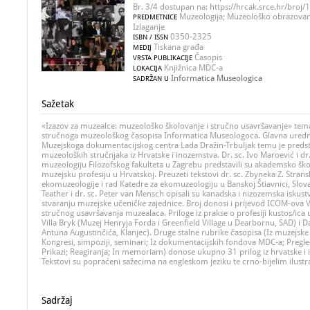
Br. 3/4 dostupan na: https://hrcak.srce.hr/broj
Muzeologija; Muzeološko obrazovanj
PREDMETNICE
Izlaganje
0350-2325
ISBN / ISSN
Tiskana građa
MEDIJ
Časopis
VRSTA PUBLIKACIJE
Knjižnica MDC-a
LOKACIJA
Informatica Museologica
SADRŽAN U
Sažetak
«Izazov za muzealce: muzeološko školovanje i stručno usavršavanje» tema
stručnoga muzeološkog časopisa Informatica Museologoca. Glavna urednic
Muzejskoga dokumentacijskog centra Lada Dražin-Trbuljak temu je preds
muzeoloških stručnjaka iz Hrvatske i inozemstva. Dr. sc. Ivo Maroević i dr.
muzeologiju Filozofskog fakulteta u Zagrebu predstavili su akademsko ško
muzejsku profesiju u Hrvatskoj. Preuzeti tekstovi dr. sc. Zbyneka Z. Stran
ekomuzeologije i rad Katedre za ekomuzeologiju u Banskoj Štiavnici, Slov
Teather i dr. sc. Peter van Mensch opisali su kanadska i nizozemska iskustv
stvaranju muzejske učeničke zajednice. Broj donosi i prijevod ICOM-ova
stručnog usavršavanja muzealaca. Priloge iz prakse o profesiji kustos/ica
Villa Bryk (Muzej Henryja Forda i Greenfield Village u Dearbornu, SAD) i Da
Antuna Augustinčića, Klanjec). Druge stalne rubrike časopisa (Iz muzejske 
Kongresi, simpoziji, seminari; Iz dokumentacijskih fondova MDC-a; Pregled
Prikazi; Reagiranja; In memoriam) donose ukupno 31 prilog iz hrvatske i
Tekstovi su popraćeni sažecima na engleskom jeziku te crno-bijelim ilustr
Sadržaj