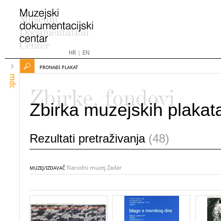
HR
|
EN
PRONAĐI PLAKAT
mdc
Zbirke, fondovi
Zbirka muzejskih plakat
Rezultati pretraživanja
(48)
Narodni muzej Zadar
MUZEJ/IZDAVAČ