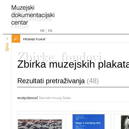
HR
|
EN
PRONAĐI PLAKAT
mdc
Zbirke, fondovi
Zbirka muzejskih plakat
Rezultati pretraživanja
(48)
Narodni muzej Zadar
MUZEJ/IZDAVAČ