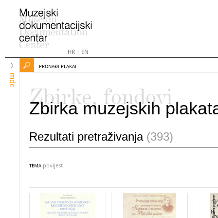
HR
|
EN
PRONAĐI PLAKAT
mdc
Zbirke, fondovi
Zbirka muzejskih plakat
Rezultati pretraživanja
(393)
povijest
TEMA