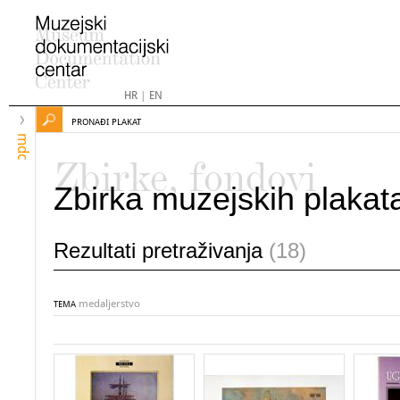
HR
|
EN
PRONAĐI PLAKAT
mdc
Zbirke, fondovi
Zbirka muzejskih plakat
Rezultati pretraživanja
(18)
medaljerstvo
TEMA