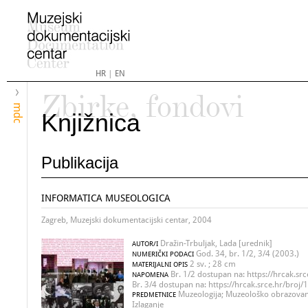
HR
|
EN
Zbirke, fondovi
mdc
Knjižnica
Publikacija
INFORMATICA MUSEOLOGICA
Zagreb, Muzejski dokumentacijski centar, 2004
Dražin-Trbuljak, Lada [urednik]
AUTOR/I
God. 34, br. 1/2, 3/4 (2003.)
NUMERIČKI PODACI
2 sv. ; 28 cm
MATERIJALNI OPIS
Br. 1/2 dostupan na: https://hrcak.src
NAPOMENA
Br. 3/4 dostupan na: https://hrcak.srce.hr/broj
Muzeologija; Muzeološko obrazovanj
PREDMETNICE
Izlaganje