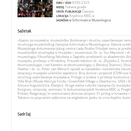
0350-2325
ISBN / ISSN
Tiskana građa
MEDIJ
Časopis
VRSTA PUBLIKACIJE
Knjižnica MDC-a
LOKACIJA
Informatica Museologica
SADRŽAN U
Sažetak
«Izazov za muzealce: muzeološko školovanje i stručno usavršavanje» tema
stručnoga muzeološkog časopisa Informatica Museologoca. Glavna urednic
Muzejskoga dokumentacijskog centra Lada Dražin-Trbuljak temu je preds
muzeoloških stručnjaka iz Hrvatske i inozemstva. Dr. sc. Ivo Maroević i dr.
muzeologiju Filozofskog fakulteta u Zagrebu predstavili su akademsko ško
muzejsku profesiju u Hrvatskoj. Preuzeti tekstovi dr. sc. Zbyneka Z. Stran
ekomuzeologije i rad Katedre za ekomuzeologiju u Banskoj Štiavnici, Slov
Teather i dr. sc. Peter van Mensch opisali su kanadska i nizozemska iskustv
stvaranju muzejske učeničke zajednice. Broj donosi i prijevod ICOM-ova
stručnog usavršavanja muzealaca. Priloge iz prakse o profesiji kustos/ica
Villa Bryk (Muzej Henryja Forda i Greenfield Village u Dearbornu, SAD) i Da
Antuna Augustinčića, Klanjec). Druge stalne rubrike časopisa (Iz muzejske 
Kongresi, simpoziji, seminari; Iz dokumentacijskih fondova MDC-a; Pregled
Prikazi; Reagiranja; In memoriam) donose ukupno 31 prilog iz hrvatske i
Tekstovi su popraćeni sažecima na engleskom jeziku te crno-bijelim ilustr
Sadržaj