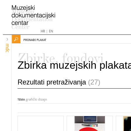
HR
|
EN
PRONAĐI PLAKAT
mdc
Zbirke, fondovi
Zbirka muzejskih plakat
Rezultati pretraživanja
(27)
grafički dizajn
TEMA