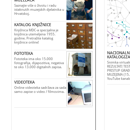
MUZELACA
Saznajte više o životu i radu
istaknutih muzejskih djelatnika u
Hrvatskoj.
KATALOG KNJIŽNICE
Knjižnica MDC-a specijalna je
knjižnica utemeljena 1955.
godine. Pretražite katalog
knjižnice online!
NACIONALNI
FOTOTEKA
KATALOGIZA
Fototeka ima oko 15.000
Snimka virtua
fotografija, dijapozitiva, negativa
REZULTATI TES
te oko 13.000 digitalnih zapisa.
PRISTUP GRAĐI
MUZEJIMA (15. 
YouTube kanal
VIDEOTEKA
Online videoteka sadržava za sada
samo zapise o video / filmovima.