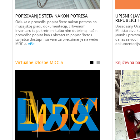
POPISIVANJE ŠTETA NAKON POTRESA
UPISNIK JA
REPUBLICI 
Odluka o provedbi popisa štete nakon potresa na
muzejskoj građi, dokumentaciji, crkvenom
Dosadašnji Oče
inventaru te pokretnim kulturnim dobrima, način
Ministarstvu k
provedbe popisa kao i obrasci za popise štete i
javnih i privat
izviješća dostupni su vam za preuzimanje na webu
danas se vodi 
MDC-a.
više
dokumentacij
Virtualne izložbe MDC-a
Književna b