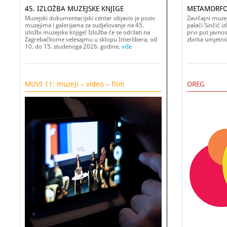
45. IZLOŽBA MUZEJSKE KNJIGE
METAMORFO
Muzejski dokumentacijski centar objavio je poziv
Zavičajni muze
muzejima i galerijama za sudjelovanje na 45.
palači Sinčić i
izložbi muzejske knjige! Izložba će se održati na
prvi put javnos
Zagrebačkome velesajmu u sklopu Interlibera, od
zbirka umjetni
10. do 15. studenoga 2026. godine.
više
MUVI 11: muzeji – video – film
OREG