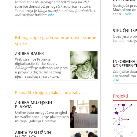
Informatica Museologica 56/2025 koji na 252
Gostujuća pre
stranice donosi 52 priloga 57 autorica i autora.
Muzejskom do
Tema broja je
Uloga muzeja u očuvanju tehničke i
centru.
više
industrijske baštine
.
više
STRUČNI ISP
Obavijesti o p
Bibliografija i građa za umjetnost i srodne
ispita u muzejs
struke
ZBIRKA BAUER
Web stranice Projekta
INFORMIRAJ
digitalizacije Zbirke Bauer.
KONFERENC
Bibliografija
je izabrana kao prva
Zabilježite dat
u projektu digitalizacije zbog
i predavačima 
njezina sadržaja i strukture.
više
Pronađite knjigu, plakat, muzealca...
Projekti
ZBIRKA MUZEJSKIH
PLAKATA
Online baza omogućava pregled
izdavačke produkcije plakata svih
muzeja i galerija Hrvatske.
ARHIV ZASLUŽNIH