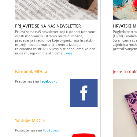
PRIJAVITE SE NA NAŠ NEWSLETTER
HRVATSKI MU
Prijavi se na naš newsletter koji ti donosi izabrane
Pogledajte str
vijesti iz domaćih i stranih muzeja: izložbe,
(HVM) - vodiča
predavanja i radionice koje organiziraju hrvatski
Stranicama svak
muzeji, nova domaća i inozemna izdanja
zajednica može 
relevantna za struku, vijesti o stipendijama koje se
pretraživanjem
nude muzejskim djelatnicima...
više
Facebook MDC-a
Jeste li čitali
Pratite nas i na
Facebooku
!
Youtube MDC-a
Posjetite nas i na
YouTubeu!
!