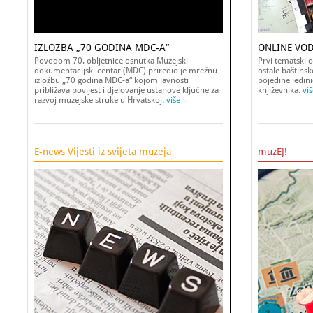
IZLOŽBA „70 GODINA MDC-A“
ONLINE VOD
Povodom 70. obljetnice osnutka Muzejski
Prvi tematski o
dokumentacijski centar (MDC) priredio je mrežnu
ostale baštins
izložbu „70 godina MDC-a“ kojom javnosti
pojedine jedinic
približava povijest i djelovanje ustanove ključne za
književnika.
viš
razvoj muzejske struke u Hrvatskoj.
više
E-news Vijesti iz svijeta muzeja
muzEJ!