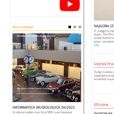
NAJGORA IZ
Nova izdanja
O „najgoroj naj
knjizi „The Wor
Great Events
na
pisac i povjesn
više
Izvješća hrv
Ovdje možete p
objavljena izvj
hrvatskih muz
EDUzona
INFORMATICA MUSEOLOGICA 56/2025
Iz tiska je izašao novi broj MDC-ova časopisa
INOFORUM