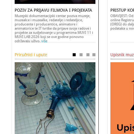
POZIV ZA PRIJAVU FILMOVA I PROJEKATA
PRISTUP KOR
Muzejski dokumentacijski centar poziva muzeje,
OBAVIJEST: Od 
muzealce i muzealke, redatelje i redateljice,
online Registru
producente i producentice, animatore i
(OREG) do dalj
animatorice te IT tvrtke da prijave svoje radove i
podataka u no
projekte za sudjelovanje u programima MUVI 11 i
MUVI LAB 2026 koji se ove godine ponovno
održavaju uživo.
više
Priručnici i upute
Upisnik muz