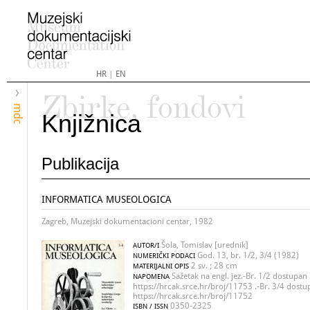
HR
|
EN
Zbirke, fondovi
mdc
Knjižnica
Publikacija
INFORMATICA MUSEOLOGICA
Zagreb, Muzejski dokumentacioni centar, 1982
Šola, Tomislav [urednik]
AUTOR/I
God. 13, br. 1/2, 3/4 (1982)
NUMERIČKI PODACI
2 sv. ; 28 cm
MATERIJALNI OPIS
Sažetak na engl. jez.-Br. 1/2 dostupan 
NAPOMENA
https://hrcak.srce.hr/broj/11753 .-Br. 3/4 dostu
https://hrcak.srce.hr/broj/11752
0350-2325
ISBN / ISSN