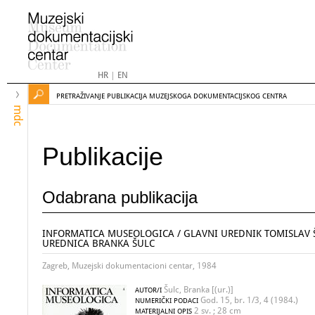
HR
|
EN
PRETRAŽIVANJE PUBLIKACIJA MUZEJSKOGA DOKUMENTACIJSKOG CENTRA
mdc
Publikacije
Odabrana publikacija
INFORMATICA MUSEOLOGICA / GLAVNI UREDNIK TOMISLAV Š
UREDNICA BRANKA ŠULC
Zagreb, Muzejski dokumentacioni centar, 1984
Šulc, Branka [(ur.)]
AUTOR/I
God. 15, br. 1/3, 4 (1984.)
NUMERIČKI PODACI
2 sv. ; 28 cm
MATERIJALNI OPIS