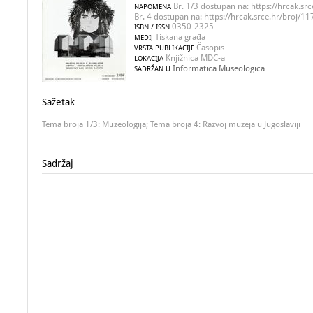
Br. 1/3 dostupan na: https://hrcak.src
NAPOMENA
Br. 4 dostupan na: https://hrcak.srce.hr/broj/1
0350-2325
ISBN / ISSN
Tiskana građa
MEDIJ
Časopis
VRSTA PUBLIKACIJE
Knjižnica MDC-a
LOKACIJA
Informatica Museologica
SADRŽAN U
Sažetak
Tema broja 1/3: Muzeologija; Tema broja 4: Razvoj muzeja u Jugoslaviji
Sadržaj