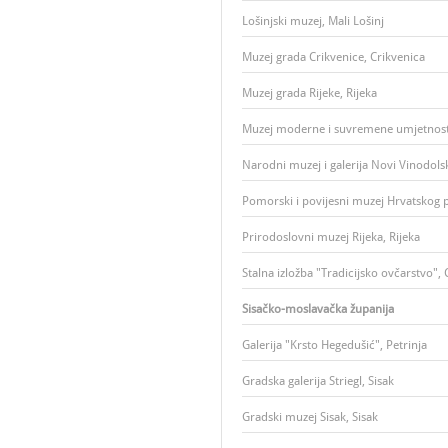
Lošinjski muzej, Mali Lošinj
Muzej grada Crikvenice, Crikvenica
Muzej grada Rijeke, Rijeka
Muzej moderne i suvremene umjetnosti
Narodni muzej i galerija Novi Vinodolsk
Pomorski i povijesni muzej Hrvatskog p
Prirodoslovni muzej Rijeka, Rijeka
Stalna izložba "Tradicijsko ovčarstvo", 
Sisačko-moslavačka županija
Galerija "Krsto Hegedušić", Petrinja
Gradska galerija Striegl, Sisak
Gradski muzej Sisak, Sisak