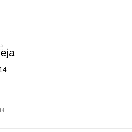
e
eja
14
14.