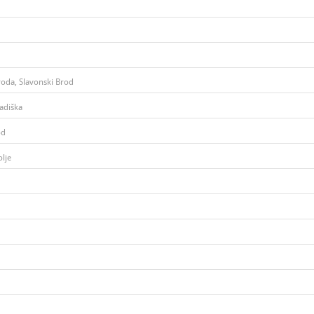
roda, Slavonski Brod
adiška
od
lje