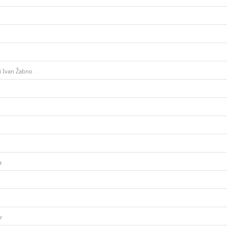
ti Ivan Žabno
a
r