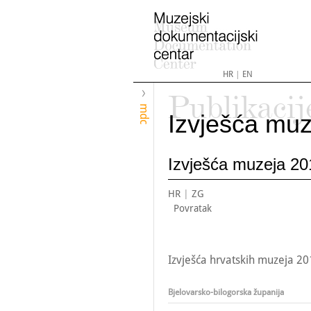
HR
|
EN
Publikacij
mdc
Izvješća muz
Izvješća muzeja 20
HR
|
ZG
Povratak
Izvješća hrvatskih muzeja 20
Bjelovarsko-bilogorska županija