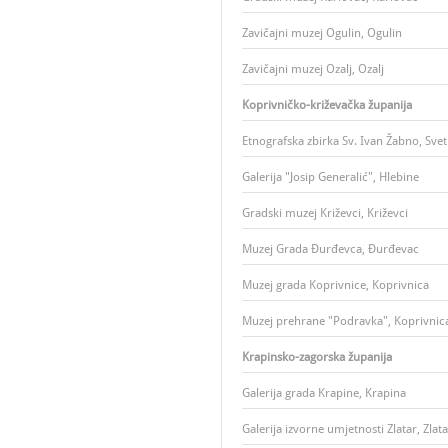
Zavičajni muzej Ogulin, Ogulin
Zavičajni muzej Ozalj, Ozalj
Koprivničko-križevačka županija
Etnografska zbirka Sv. Ivan Žabno, Sve
Galerija "Josip Generalić", Hlebine
Gradski muzej Križevci, Križevci
Muzej Grada Đurđevca, Đurđevac
Muzej grada Koprivnice, Koprivnica
Muzej prehrane "Podravka", Koprivnic
Krapinsko-zagorska županija
Galerija grada Krapine, Krapina
Galerija izvorne umjetnosti Zlatar, Zlata