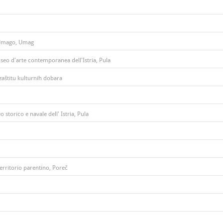
 Umago, Umag
seo d'arte contemporanea dell'Istria, Pula
zaštitu kulturnih dobara
 storico e navale dell' Istria, Pula
erritorio parentino, Poreč