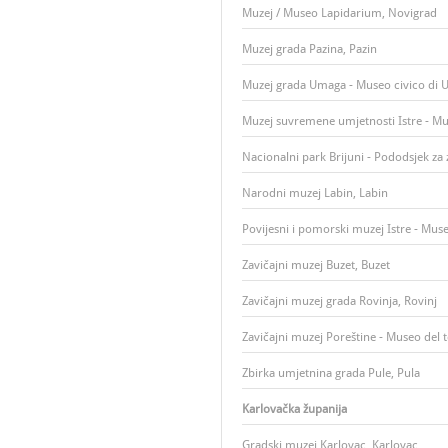
Muzej / Museo Lapidarium, Novigrad
Muzej grada Pazina, Pazin
Muzej grada Umaga - Museo civico di
Muzej suvremene umjetnosti Istre - Mu
Nacionalni park Brijuni - Pododsjek za 
Narodni muzej Labin, Labin
Povijesni i pomorski muzej Istre - Museo
Zavičajni muzej Buzet, Buzet
Zavičajni muzej grada Rovinja, Rovinj
Zavičajni muzej Poreštine - Museo del t
Zbirka umjetnina grada Pule, Pula
Karlovačka županija
Gradski muzej Karlovac, Karlovac