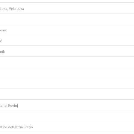
 Luka, Vela Luka
vnik
ić
nik
tana, Rovinj
ico dell'Istria, Pazin