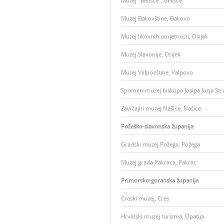
Muzej "Belišće", Belišće
Muzej Đakovštine, Đakovo
Muzej likovnih umjetnosti, Osijek
Muzej Slavonije, Osijek
Muzej Valpovštine, Valpovo
Spomen-muzej biskupa Josipa Jurja St
Zavičajni muzej Našice, Našice
Požeško-slavonska županija
Gradski muzej Požega, Požega
Muzej grada Pakraca, Pakrac
Primorsko-goranska županija
Creski muzej, Cres
Hrvatski muzej turizma, Opatija